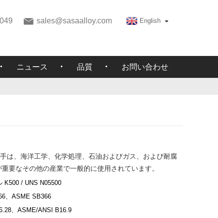
049
sales@sasaalloy.com
English
ニュース
品質
お問い合わせ
：
500 継手は、海洋工学、化学処理、石油およびガス、および耐腐
が重要なその他の産業で一般的に使用されています。
500 / UNS N05500
66、ASME SB366
.28、ASME/ANSI B16.9