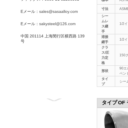
標準
AST
寸法
ASME
Eメール：
sales@sasaalloy.com
シー
ムレ
Eメール：
sakysteel@126.com
1/2
ス継
手
中国 201114 上海閔行区横西路 139
溶接
1/2
号
継手
クラ
ス/圧
150
力定
格
90
形状
ベン
タイ
シーム
プ
タイプ
OF