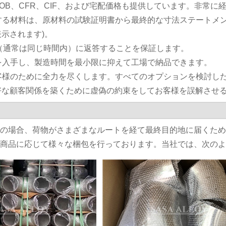
、FOB、CFR、CIF、および宅配価格も提供しています。非
供する材料は、原材料の試験証明書から最終的な寸法ステートメ
示されます)。
以内（通常は同じ時間内）に返答することを保証します。
品を入手し、製造時間を最小限に抑えて工場で納品できます。
お客様のために全力を尽くします。すべてのオプションを検討
好な顧客関係を築くために虚偽の約束をしてお客様を誤解させ
輸送の場合、荷物がさまざまなルートを経て最終目的地に届くた
では商品に応じて様々な梱包を行っております。当社では、次の