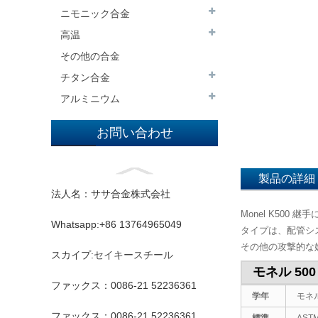
ニモニック合金
高温
その他の合金
チタン合金
アルミニウム
お問い合わせ
製品の詳細
法人名：ササ合金株式会社
Monel K50
Whatsapp:+86 13764965049
タイプは、配管シス
その他の攻撃的な
スカイプ:
セイキースチール
モネル 50
ファックス：0086-21 52236361
学年
モネル 
ファックス：0086-21 52236361