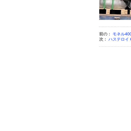
前の：
モネル4
次：
ハステロイ C