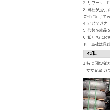
2. リワーク
3. 当社が提
要件に応じて表
4. 24時間
5. 代替在庫
6. 私たちは
も、当社は良
包装:
1.特に国際
2.ササ合金