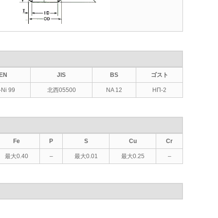
EN
JIS
BS
ゴスト
Ni 99
北西05500
NA 12
НП-2
Fe
P
S
Cu
Cr
最大0.40
–
最大0.01
最大0.25
–