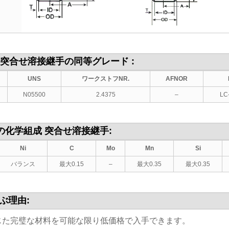
500 突合せ溶接継手の同等グレード :
UNS
ワークストフNR.
AFNOR
N05500
2.4375
–
LC-
0の化学組成
突合せ溶接継手:
Ni
C
Mo
Mn
Si
バランス
最大0.15
–
最大0.35
最大0.35
ぶ理由:
応じた完璧な材料を可能な限り低価格で入手できます。