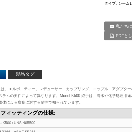
タイプ: シーム
私たち
PDFと
製品タグ
0 継手には、エルボ、ティー、レデューサー、カップリング、ニップル、アダプ
テムの要件によって異なります。Monel K500 継手は、海水や化学処理
媒体による腐食に対する耐性で知られています。
0 フィッティングの仕様:
K500 / UNS N05500