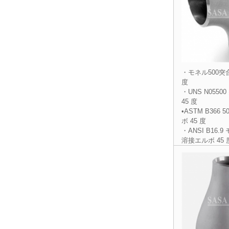
・モネル500突
度
・UNS N055
45 度
•ASTM B366
ボ 45 度
・ANSI B16.9
溶接エルボ 45 