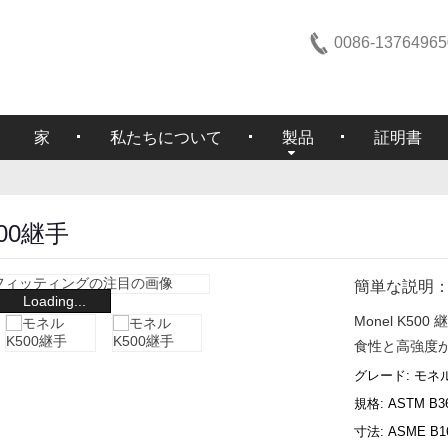
0086-13764965
家
私たちについて
製品
証明書
00継手
簡単な説明
Loading...
Monel K
食性と高強度
グレード: モネル K
規格: ASTM B3
寸法: ASME B16