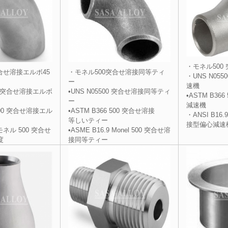
・モネル500
合せ溶接エルボ45
・モネル500突合せ溶接同等
ティ
・UNS N05
ー
速機
00 突合せ溶接エルボ
•UNS N05500 突合せ溶接同等
ティ
•ASTM B36
ー
減速機
 500 突合せ溶接エル
•ASTM B366 500 突合せ溶接
・ANSI B16
等しいティー
接型偏心減速
 モネル 500 突合せ
•ASME B16.9 Monel 500 突合せ溶
度
接同等ティー