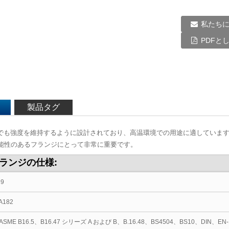
私たち
PDFと
製品タグ
、高温でも強度を維持するように設計されており、高温環境での用途に適してい
能性のあるフランジにとって非常に重要です。
 フランジの仕様:
39
A182
/ ASME B16.5、B16.47 シリーズ A および B、B.16.48、BS4504、BS10、DIN、EN