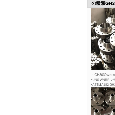
の種類
GH3
・GH3039
WNR
•
UNS WNRF 
•
ASTM A182 G