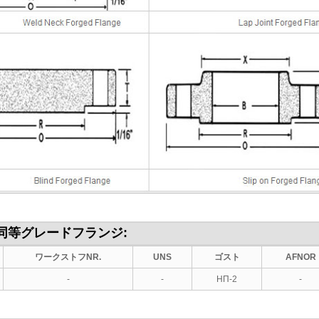
の同等グレード
フランジ
:
ワークストフNR.
UNS
ゴスト
AFNOR
-
-
НП-2
-