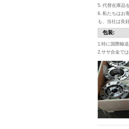
5. 代替在庫
6. 私たちは
も、当社は良
包装:
1.特に国際
2.ササ合金