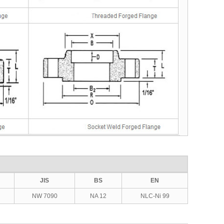
JIS
BS
EN
NW 7090
NA 12
NLC-Ni 99