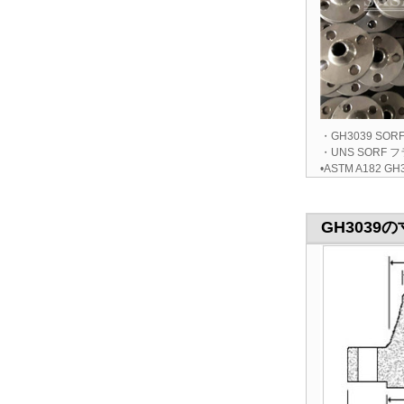
・GH3039 SO
・UNS SORF 
•ASTM A182 G
GH3039