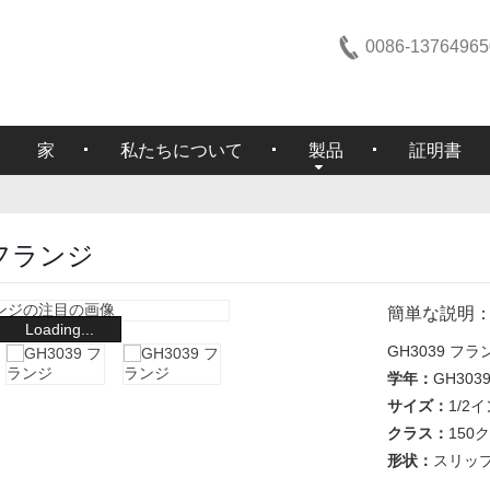
0086-13764965
家
私たちについて
製品
証明書
 フランジ
簡単な説明
Loading...
GH3039 
学年：
GH303
サイズ：
1/2
クラス：
150
形状：
スリップ