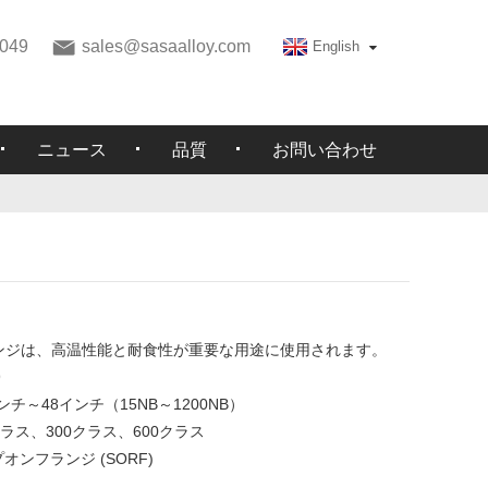
049
sales@sasaalloy.com
English
ニュース
品質
お問い合わせ
：
フランジは、高温性能と耐食性が重要な用途に使用されます。
9
インチ～48インチ（15NB～1200NB）
クラス、300クラス、600クラス
オンフランジ (SORF)