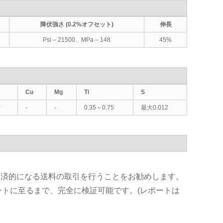
降伏強さ (0.2%オフセット)
伸長
Psi – 21500、MPa – 148
45%
Cu
Mg
Ti
S
0
-
-
0.35～0.75
最大0.012
常に経済的になる送料の取引を行うことをお勧めします。
ントに至るまで、完全に検証可能です。(レポートは