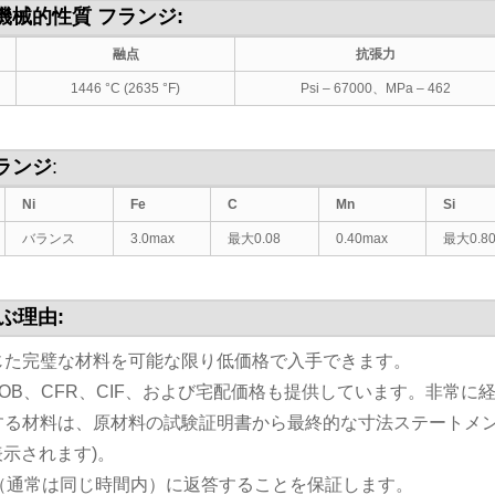
の機械的性質
フランジ
:
融点
抗張力
1446 °C (2635 °F)
Psi – 67000、MPa – 462
ランジ
:
Ni
Fe
C
Mn
Si
バランス
3.0max
最大0.08
0.40max
最大0.8
ぶ理由:
応じた完璧な材料を可能な限り低価格で入手できます。
、FOB、CFR、CIF、および宅配価格も提供しています。非
供する材料は、原材料の試験証明書から最終的な寸法ステートメ
示されます)。
以内（通常は同じ時間内）に返答することを保証します。